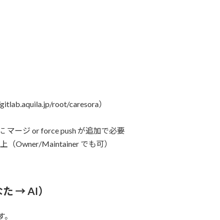
b.aquila.jp/root/caresora）
）
ジ or force push が追加で必要
以上（Owner/Maintainer でも可）
た → AI）
す。