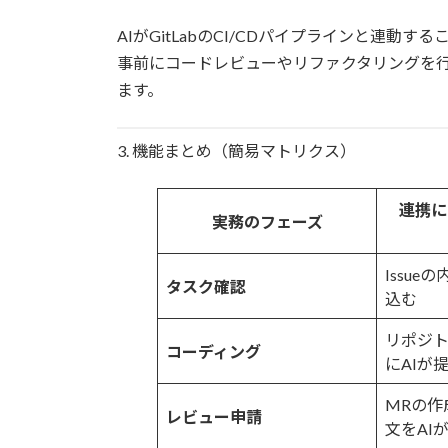
AIがGitLabのCI/CDパイプラインと連動
事前にコードレビューやリファクタリングを
ます。
3. 機能まとめ（簡易マトリクス）
連携に
実務のフェーズ
Issue
タスク確認
込む
リポジ
コーディング
にAIが
MRの作
レビュー申請
文をAI