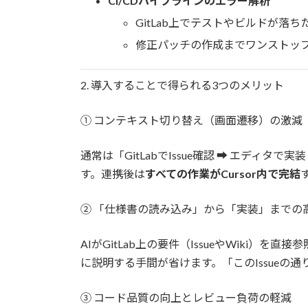
CI/CDパイプラインのエラー解析
GitLab上でテストやビルドが落ち
修正パッチの作成までワンストッ
2. 導入することで得られる3つのメリット
① コンテキスト切り替え（画面遷移）の激減
通常は「GitLabでIssue確認 ➡️ エディ
す。連携後は
すべての作業がCursor内で完結
② 「仕様書の読み込み」から「実装」までの
AIがGitLab上の要件（IssueやWiki）
に説明する手間が省けます。「このIssueの
③ コード品質の向上とレビュー負荷の軽減