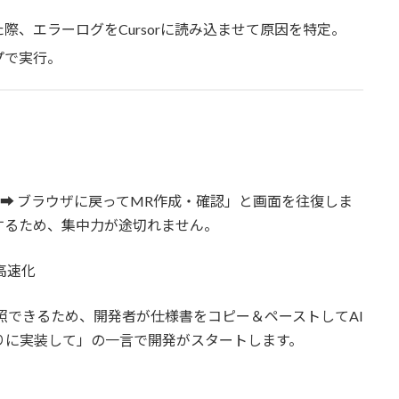
た際、エラーログをCursorに読み込ませて原因を特定。
プで実行。
タで実装 ➡️ ブラウザに戻ってMR作成・確認」と画面を往復しま
するため、集中力が途切れません。
高速化
を直接参照できるため、開発者が仕様書をコピー＆ペーストしてAI
通りに実装して」の一言で開発がスタートします。