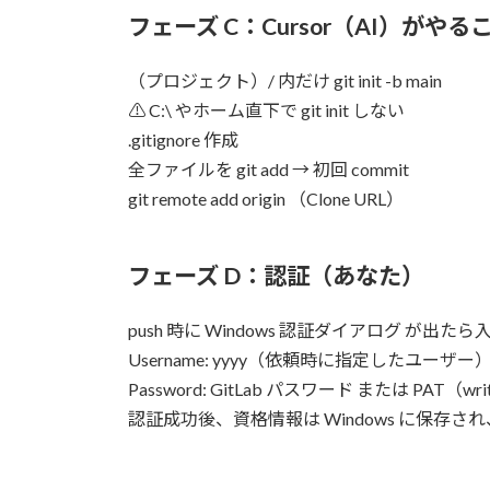
フェーズ C：Cursor（AI）がやる
（プロジェクト）/ 内だけ git init -b main
⚠ C:\ やホーム直下で git init しない
.gitignore 作成
全ファイルを git add → 初回 commit
git remote add origin （Clone URL）
フェーズ D：認証（あなた）
push 時に Windows 認証ダイアログ が出たら
Username: yyyy（依頼時に指定したユーザー
Password: GitLab パスワード または PAT（write
認証成功後、資格情報は Windows に保存され、以