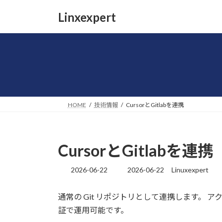
コ
ナ
Linxexpert
ン
ビ
テ
ゲ
ン
ー
ツ
シ
へ
ョ
ス
ン
キ
に
ッ
移
HOME
技術情報
CursorとGitlabを連携
プ
動
CursorとGitlabを連携
2026-06-22
2026-06-22
Linuxexpert
最
終
更
通常の Git リポジトリとして連携します。 ア
新
証で運用可能です。
日
時