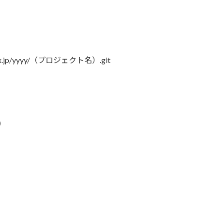
b.xxx.jp/yyyy/（プロジェクト名）.git
）
）