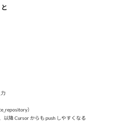
こと
入力
）
_repository）
降 Cursor からも push しやすくなる