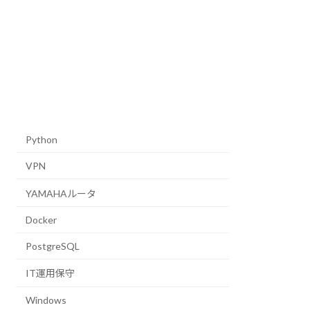
Python
VPN
YAMAHAルータ
Docker
PostgreSQL
IT運用保守
Windows