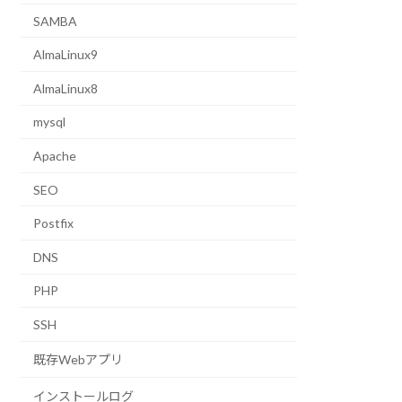
SAMBA
AlmaLinux9
AlmaLinux8
mysql
Apache
SEO
Postfix
DNS
PHP
SSH
既存Webアプリ
インストールログ