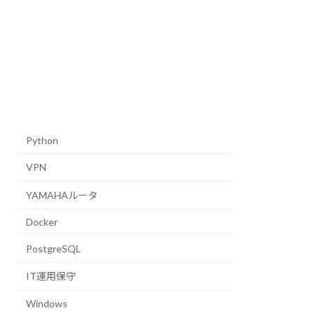
Python
VPN
YAMAHAルータ
Docker
PostgreSQL
IT運用保守
Windows