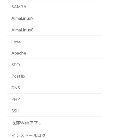
SAMBA
AlmaLinux9
AlmaLinux8
mysql
Apache
SEO
Postfix
DNS
PHP
SSH
既存Webアプリ
インストールログ