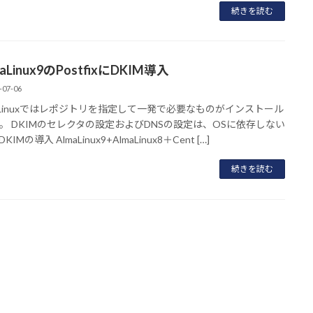
続きを読む
maLinux9のPostfixにDKIM導入
-07-06
maLinuxではレポジトリを指定して一発で必要なものがインストール
。 DKIMのセレクタの設定およびDNSの設定は、OSに依存しない
IMの導入 AlmaLinux9+AlmaLinux8＋Cent […]
続きを読む