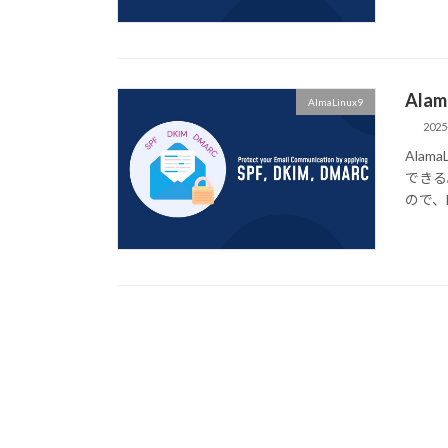
Ala
AlmaLinux9
2025
Ala
できる
ので、DK