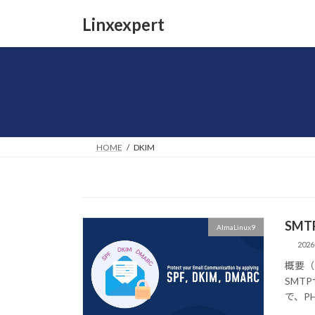
コ
ナ
Linxexpert
ン
ビ
テ
ゲ
ン
ー
ツ
シ
へ
ョ
ス
ン
キ
に
ッ
移
HOME
DKIM
プ
動
SM
AlmaLinux9
2026
概要（P
SMTP
で、P