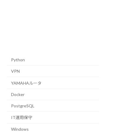
Python
VPN
YAMAHAルータ
Docker
PostgreSQL
IT運用保守
Windows