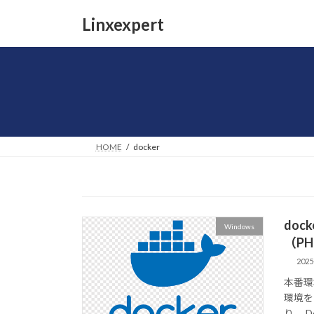
コ
ナ
Linxexpert
ン
ビ
テ
ゲ
ン
ー
ツ
シ
へ
ョ
ス
ン
キ
に
ッ
移
HOME
docker
プ
動
doc
Windows
（PH
2025
本番環
環境を
り。 