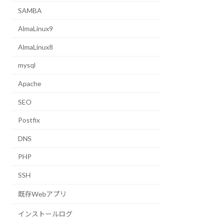
SAMBA
AlmaLinux9
AlmaLinux8
mysql
Apache
SEO
Postfix
DNS
PHP
SSH
既存Webアプリ
インストールログ