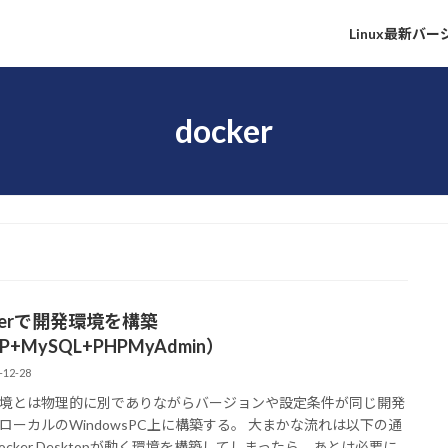
Linux最新バ
docker
kerで開発環境を構築
P+MySQL+PHPMyAdmin）
-12-28
境とは物理的に別でありながらバージョンや設定条件が同じ開発
ローカルのWindowsPC上に構築する。 大まかな流れは以下の通
Docker Desktopが動く環境を構築してしまったら、あとは必要に