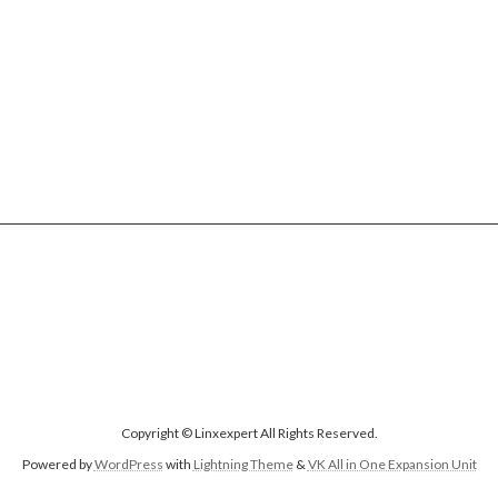
Copyright © Linxexpert All Rights Reserved.
Powered by
WordPress
with
Lightning Theme
&
VK All in One Expansion Unit