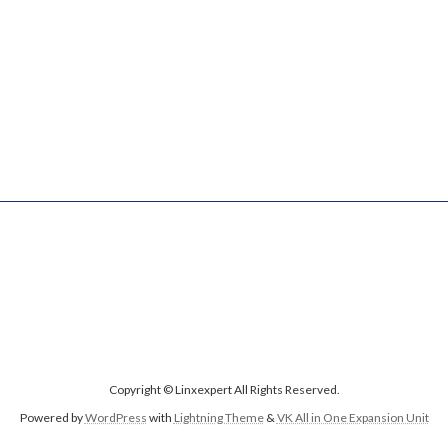
Copyright © Linxexpert All Rights Reserved.
Powered by
WordPress
with
Lightning Theme
&
VK All in One Expansion Unit