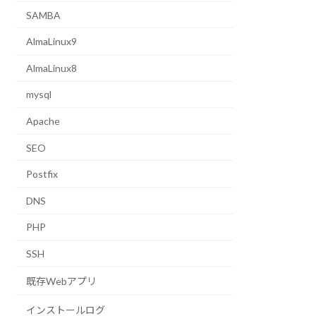
SAMBA
AlmaLinux9
AlmaLinux8
mysql
Apache
SEO
Postfix
DNS
PHP
SSH
既存Webアプリ
インストールログ