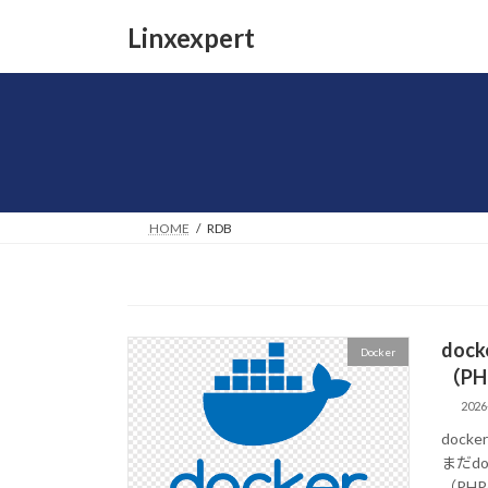
コ
ナ
Linxexpert
ン
ビ
テ
ゲ
ン
ー
ツ
シ
へ
ョ
ス
ン
キ
に
ッ
移
HOME
RDB
プ
動
do
Docker
（PH
2026
dock
まだd
（PHP