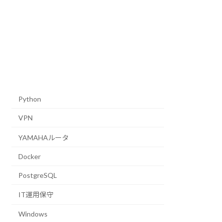
Python
VPN
YAMAHAルータ
Docker
PostgreSQL
IT運用保守
Windows