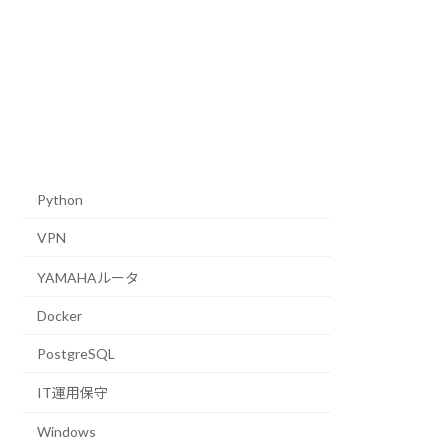
Python
VPN
YAMAHAルータ
Docker
PostgreSQL
IT運用保守
Windows