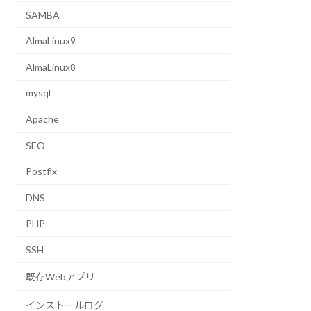
SAMBA
AlmaLinux9
AlmaLinux8
mysql
Apache
SEO
Postfix
DNS
PHP
SSH
既存Webアプリ
インストールログ