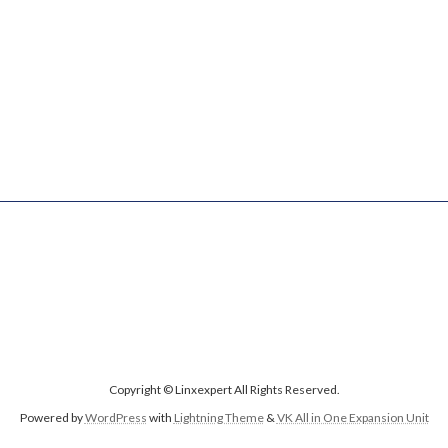
Copyright © Linxexpert All Rights Reserved.
Powered by
WordPress
with
Lightning Theme
&
VK All in One Expansion Unit