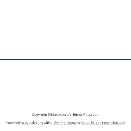
Copyright © Linxexpert All Rights Reserved.
Powered by
WordPress
with
Lightning Theme
&
VK All in One Expansion Unit