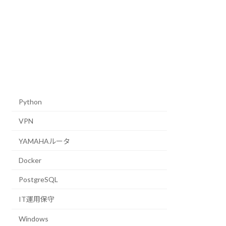
Python
VPN
YAMAHAルータ
Docker
PostgreSQL
IT運用保守
Windows