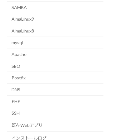
SAMBA
AlmaLinux9
AlmaLinux8
mysql
Apache
SEO
Postfix
DNS
PHP
SSH
既存Webアプリ
インストールログ