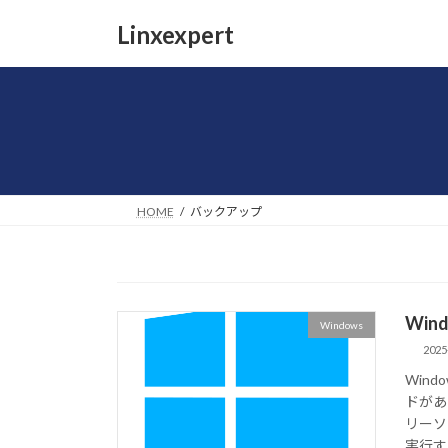
コ
ナ
Linxexpert
ン
ビ
テ
ゲ
ン
ー
ツ
シ
へ
ョ
ス
ン
キ
に
ッ
移
HOME
バックアップ
プ
動
Wi
Windows
2025
Win
ドがあ
リーソ
実行する