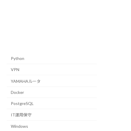
Python
VPN
YAMAHAルータ
Docker
PostgreSQL
IT運用保守
Windows