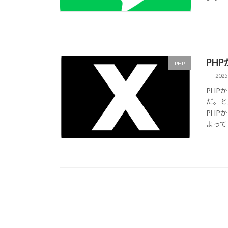
PH
PHP
2025
PHP
だ。と
PHP
よっては