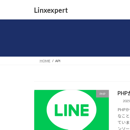
コ
ナ
Linxexpert
ン
ビ
テ
ゲ
ン
ー
ツ
シ
へ
ョ
ス
ン
キ
に
ッ
移
HOME
API
プ
動
PHP
PHP
2025
PHP
なこと
ていま
ンソール