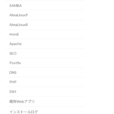
SAMBA
AlmaLinux9
AlmaLinux8
mysql
Apache
SEO
Postfix
DNS
PHP
SSH
既存Webアプリ
インストールログ