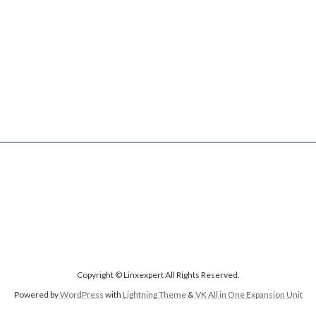
Copyright © Linxexpert All Rights Reserved.
Powered by
WordPress
with
Lightning Theme
&
VK All in One Expansion Unit