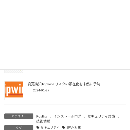
SiteGuardインストール記録 さくらのVPS
2026-07-06
Windowsのファイルをコマンドで一括バックアップ
2025-12-28
Squidでプロキシサーバ AlamaLinux9
2025-10-19
変更検知Tripwire リスクの顕在化を未然に予防
2024-01-27
Postfix
、
インストールログ
、
セキュリティ対策
、
カテゴリー
技術情報
セキュリティ
SPAM対策
タグ