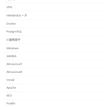
VPN
YAMAHAルータ
Docker
PostgreSQL
IT運用保守
Windows
SAMBA
AlmaLinux9
AlmaLinux8
mysql
Apache
SEO
Postfix