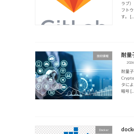
ラブ）
フトウ
す。 […
耐量子
技術情報
2026
耐量子
Cry
タによ
暗号 […
do
Docker