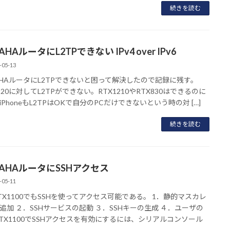
続きを読む
AHAルータにL2TPできない IPv4 over IPv6
-05-13
AHAルータにL2TPできないと困って解決したので記録に残す。
220に対してL2TPができない。RTX1210やRTX830はできるのに
iPhoneもL2TPはOKで自分のPCだけできないという時の対 […]
続きを読む
MAHAルータにSSHアクセス
-05-11
TX1100でもSSHを使ってアクセス可能である。 1．静的マスカレ
追加 ２．SSHサービスの起動 ３．SSHキーの生成 ４．ユーザの
RTX1100でSSHアクセスを有効にするには、シリアルコンソール