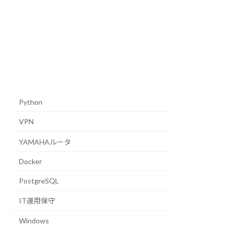
Python
VPN
YAMAHAルータ
Docker
PostgreSQL
IT運用保守
Windows