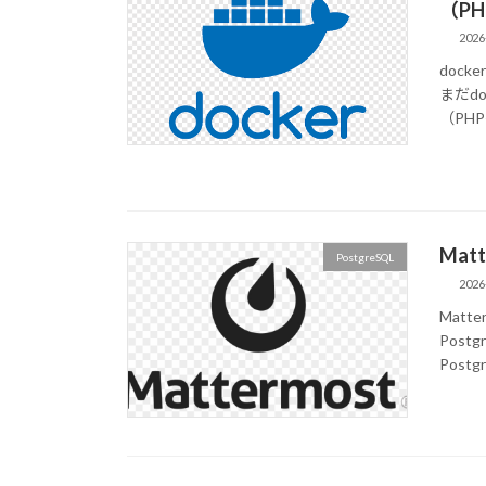
（PH
2026
dock
まだd
（PHP
Mat
PostgreSQL
2026
Matt
Post
Post