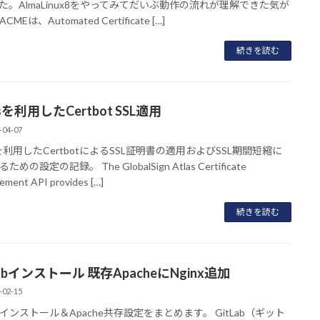
た。AlmaLinux8をやってみてだいぶ動作の流れが理解できた気が
MEは、Automated Certificate […]
続きを読む
asを利用したCertbot SSL適用
-04-07
asを利用したCertbotによるSSL証明書の適用およびSSL期間短縮に
めの設定の記録。 The GlobalSign Atlas Certificate
ment API provides […]
続きを読む
Labインストール 既存ApacheにNginx追加
-02-15
abインストール＆Apache共存設定をまとめます。 GitLab（ギット