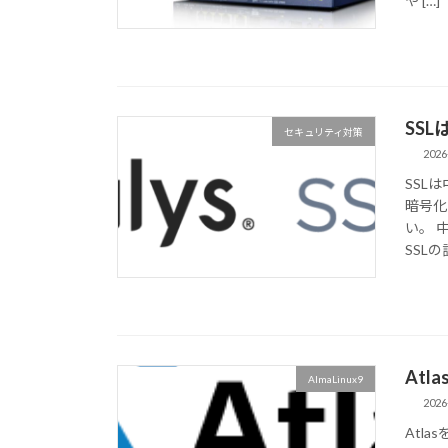
や […]
SS
セキュリティ対策
2026
SSL
暗号化
い。 
SSLの証
Atla
AlmaLinux9
2026
Atla