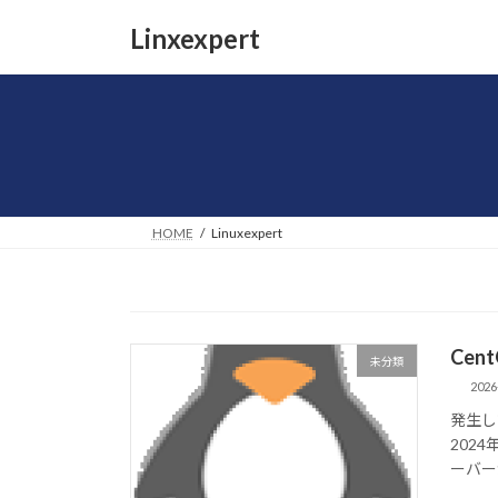
コ
ナ
Linxexpert
ン
ビ
テ
ゲ
ン
ー
ツ
シ
へ
ョ
ス
ン
キ
に
ッ
移
HOME
Linuxexpert
プ
動
Cen
未分類
2026
発生してい
202
ーバー