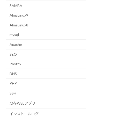
SAMBA
AlmaLinux9
AlmaLinux8
mysql
Apache
SEO
Postfix
DNS
PHP
SSH
既存Webアプリ
インストールログ