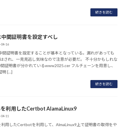
続きを読む
Lは中間証明書を設定すべし
-04-16
は中間証明書を設定することが基本となっている。漏れがあっても
はされ、一見見逃し気味なので注意が必要だ。 不十分かもしれな
中間証明書が分かれているwww2025.cer フルチェーンを用意し、
明 […]
続きを読む
sを利用したCertbot AlamaLinux9
-04-11
sを利用したCertbotを利用して、AlmaLinux9上で証明書の取得をや